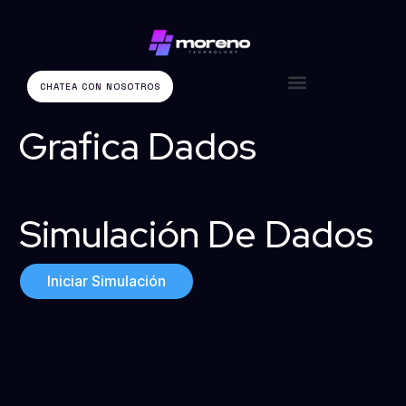
CHATEA CON NOSOTROS
¿Que hacemos?​
¿Por qué elegirnos?​
Grafica Dados
Simulación De Dados
Iniciar Simulación