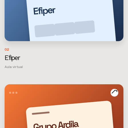
Efiper
02
Efiper
Aula virtual
Grupo Ardila