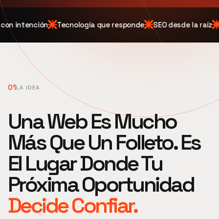
con intención
Tecnología que responde
SEO desde la raíz
01
LA IDEA
Una Web Es Mucho
Más Que Un Folleto. Es
El Lugar Donde Tu
Próxima Oportunidad
Decide Confiar.