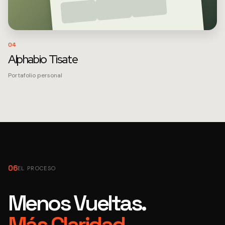
04
Alphabio Tisate
Portafolio personal
06
EL PROCESO
Menos Vueltas.
Más Claridad.