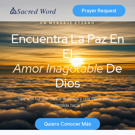
Sacred Word
church
Prayer Request
UN MENSAJE ETERNO
Encuentra La Paz En
El
Amor Inagotable
De
Dios
Hay una luz que nunca se apaga y una mano siempre
extendida hacia ti.
Quiero Conocer Más