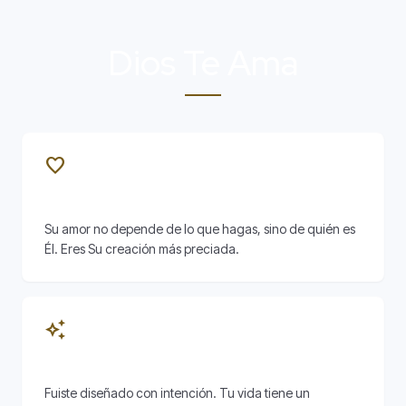
Dios Te Ama
favorite
Amor Incondicional
Su amor no depende de lo que hagas, sino de quién es
Él. Eres Su creación más preciada.
auto_awesome
Un Propósito Divino
Fuiste diseñado con intención. Tu vida tiene un