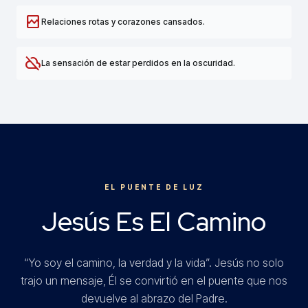
broken_image
Relaciones rotas y corazones cansados.
cloud_off
La sensación de estar perdidos en la oscuridad.
EL PUENTE DE LUZ
Jesús Es El Camino
“Yo soy el camino, la verdad y la vida”. Jesús no solo
trajo un mensaje, Él se convirtió en el puente que nos
devuelve al abrazo del Padre.