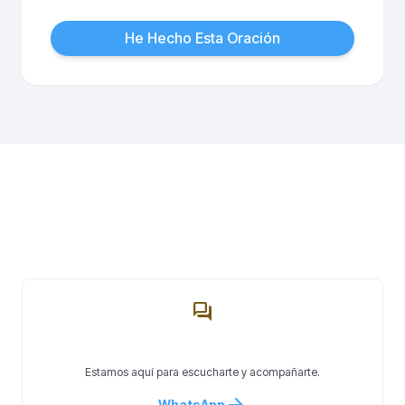
He Hecho Esta Oración
No Estás Solo
forum
Hablar Con Alguien
Estamos aquí para escucharte y acompañarte.
WhatsApp