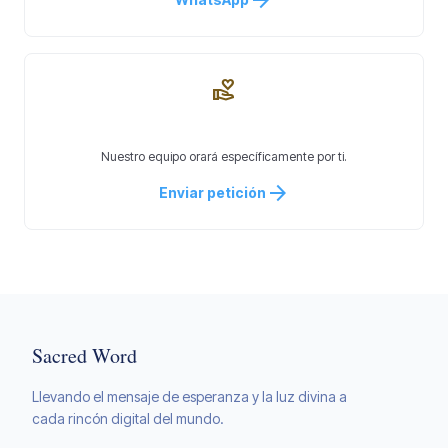
arrow_forward
volunteer_activism
Pedir Oración
Nuestro equipo orará específicamente por ti.
arrow_forward
Enviar petición
Sacred Word
Llevando el mensaje de esperanza y la luz divina a
cada rincón digital del mundo.