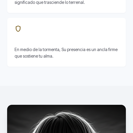
significado que trasciende lo terrenal.
shield
Refugio Eterno
En medio de la tormenta, Su presencia es un ancla firme
que sostiene tu alma.