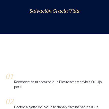
Salvación
Gracia
Vida
Tu Primer Paso
01
Creer
Reconoce en tu corazón que Dios te ama y envió a Su Hijo
por ti.
02
Arrepentirse
Decide alejarte de lo que te daña y camina hacia Su luz.